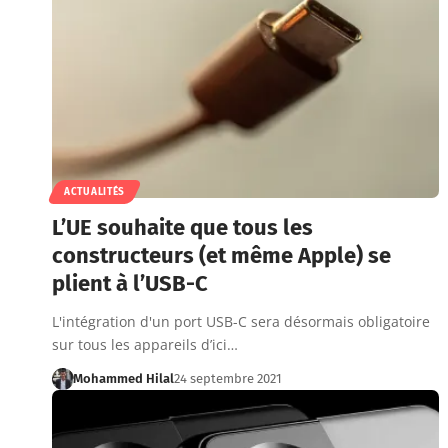
ACTUALITÉS
L’UE souhaite que tous les
constructeurs (et même Apple) se
plient à l’USB-C
L'intégration d'un port USB-C sera désormais obligatoire
sur tous les appareils d’ici…
Mohammed Hilal
24 septembre 2021