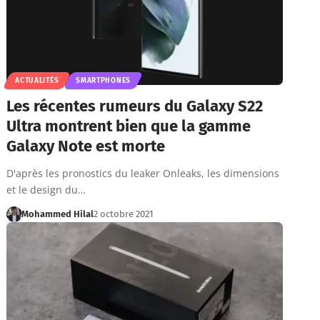
ACTUALITÉS
SMARTPHONES
Les récentes rumeurs du Galaxy S22
Ultra montrent bien que la gamme
Galaxy Note est morte
D'après les pronostics du leaker Onleaks, les dimensions
et le design du…
Mohammed Hilal
2 octobre 2021