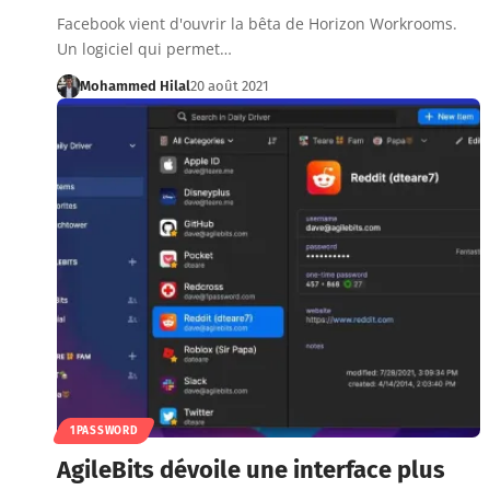
Facebook vient d'ouvrir la bêta de Horizon Workrooms.
Un logiciel qui permet…
Mohammed Hilal
20 août 2021
1PASSWORD
AgileBits dévoile une interface plus