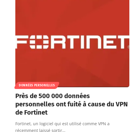
DONNÉES PERSONELLES
Près de 500 000 données
personnelles ont fuité à cause du VPN
de Fortinet
Fortinet, un logiciel qui est utilisé comme VPN a
récemment laissé sortir…