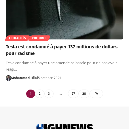
ACTUALITÉS
VOITURES
Tesla est condamné à payer 137 millions de dollars
pour racisme
Tesla condamné à payer une amende colossale pour ne pas avoir
réagi…
Mohammed Hilal
5 octobre 2021
1
2
3
…
27
28