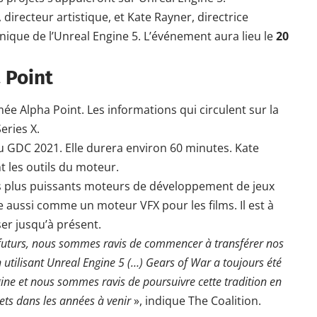
directeur artistique, et Kate Rayner, directrice
ique de l’Unreal Engine 5. L’événement aura lieu le
20
 Point
Alpha Point. Les informations qui circulent sur la
eries X
.
du GDC 2021. Elle durera environ 60 minutes. Kate
t les outils du moteur.
s plus puissants moteurs de développement de jeux
onne aussi comme un moteur
VFX
pour les
films
. Il est à
iser jusqu’à présent.
 futurs, nous sommes ravis de commencer à transférer nos
utilisant Unreal Engine 5 (…) Gears of War a toujours été
ne et nous sommes ravis de poursuivre cette tradition en
ts dans les années à venir
», indique The Coalition.