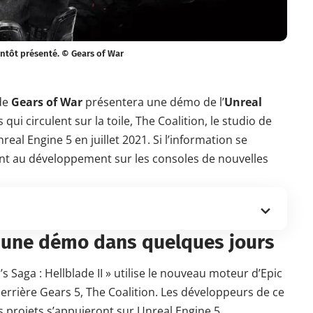
ntôt présenté. © Gears of War
 de
Gears of War
présentera
une démo de l’
Unreal
s
qui circulent sur la toile, The Coalition, le
studio
de
nreal Engine 5
en juillet 2021. Si l’information se
nt au développement sur les consoles de nouvelles
a une démo dans quelques jours
Saga : Hellblade II » utilise le nouveau moteur d’
Epic
derrière Gears 5, The Coalition. Les développeurs de ce
s projets s’appuieront sur Unreal Engine 5.