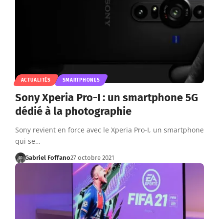
ACTUALITÉS
SMARTPHONES
Sony Xperia Pro-I : un smartphone 5G
dédié à la photographie
Sony revient en force avec le Xperia Pro-I, un smartphone
qui se…
Gabriel Foffano
27 octobre 2021