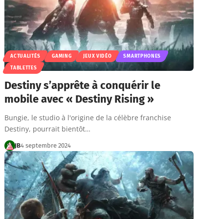
ACTUALITÉS
GAMING
JEUX VIDÉO
SMARTPHONES
TABLETTES
Destiny s’apprête à conquérir le
mobile avec « Destiny Rising »
Bungie, le studio à l'origine de la célèbre franchise
Destiny, pourrait bientôt…
JB
4 septembre 2024