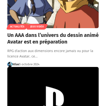
ACTUALITÉS
JEUX VIDÉO
Un AAA dans l’univers du dessin animé
Avatar est en préparation
RPG d’action aux dimensions encore jamais vu pour la
licence Avatar, ce…
Atlas
5 octobre 2024