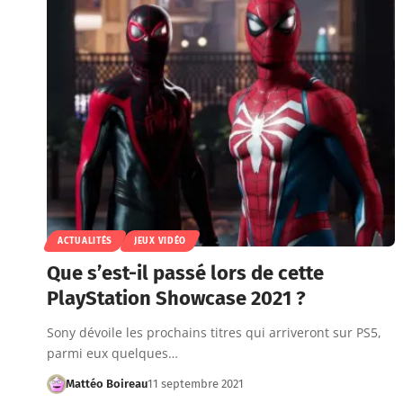
ACTUALITÉS
JEUX VIDÉO
Que s’est-il passé lors de cette
PlayStation Showcase 2021 ?
Sony dévoile les prochains titres qui arriveront sur PS5,
parmi eux quelques…
Mattéo Boireau
11 septembre 2021