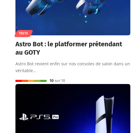
TESTS
Astro Bot : le platformer prétendant
au GOTY
Astro Bot revient enfin sur nos consoles de salon dans un
véritable…
10
sur 10