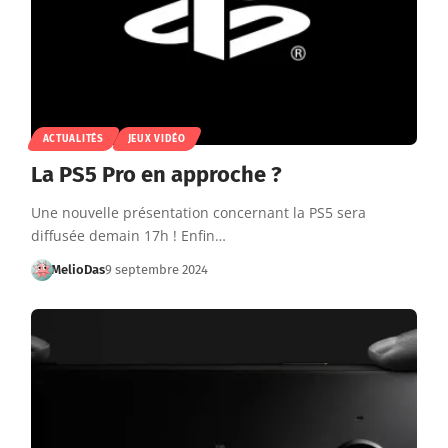
ACTUALITÉS
JEUX VIDÉO
La PS5 Pro en approche ?
Une nouvelle présentation concernant la PS5 sera
diffusée demain 17h ! Enfin…
MelioDas
9 septembre 2024