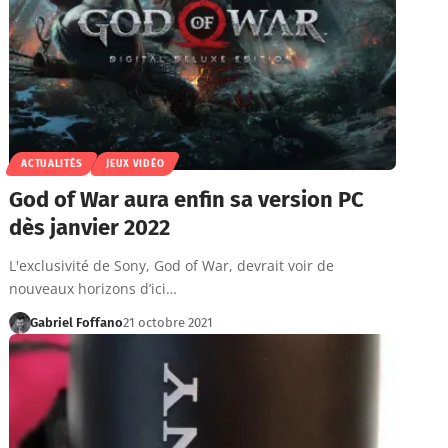
ACTUALITÉS
JEUX VIDÉO
God of War aura enfin sa version PC
dès janvier 2022
L'exclusivité de Sony, God of War, devrait voir de
nouveaux horizons d’ici…
Gabriel Foffano
21 octobre 2021