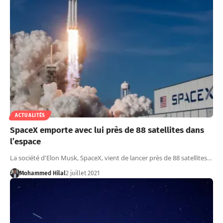
ACTUALITÉS
SpaceX emporte avec lui près de 88 satellites dans
l’espace
La société d'Elon Musk, SpaceX, vient de lancer près de 88 satellites…
Mohammed Hilal
2 juillet 2021