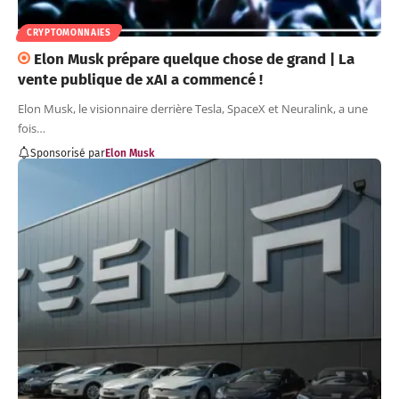
CRYPTOMONNAIES
Elon Musk prépare quelque chose de grand | La
vente publique de xAI a commencé !
Elon Musk, le visionnaire derrière Tesla, SpaceX et Neuralink, a une
fois…
Sponsorisé par
Elon Musk