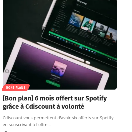
BONS PLANS
[Bon plan] 6 mois offert sur Spotify
grâce à Cdiscount à volonté
Cdiscount vous permettent d'avoir six offerts sur Spotify
en souscrivant à l'offre…