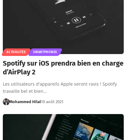
ACTUALITÉS
SMARTPHONES
Spotify sur iOS prendra bien en charge
d’AirPlay 2
Les utilisateurs d'appareils Apple seront ravis ! Spotify
travaille bel et bien…
Mohammed Hilal
10 août 2021