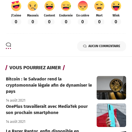
J\'aime
Mauvais
Content
Endormie
En colère
Mort
Wink
0
0
0
0
0
0
0
AUCUN COMMENTAIRE
VOUS POURRIEZ AIMER
Bitcoin : le Salvador rend la
cryptomonnaie légale afin de dynamiser le
pays
14 août 2021
OnePlus travaillerait avec MediaTek pour
son prochain smartphone
14 août 2021
Le Razer Raptor, enfin disponible en