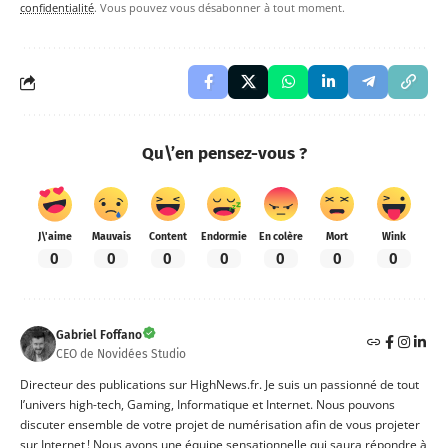
confidentialité
. Vous pouvez vous désabonner à tout moment.
Qu\’en pensez-vous ?
J\'aime
Mauvais
Content
Endormie
En colère
Mort
Wink
0
0
0
0
0
0
0
Gabriel Foffano
CEO de Novidées Studio
Directeur des publications sur HighNews.fr. Je suis un passionné de tout
l’univers high-tech, Gaming, Informatique et Internet. Nous pouvons
discuter ensemble de votre projet de numérisation afin de vous projeter
sur Internet ! Nous avons une équipe sensationnelle qui saura répondre à