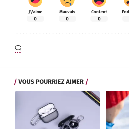
J\'aime
Mauvais
Content
End
0
0
0
VOUS POURRIEZ AIMER