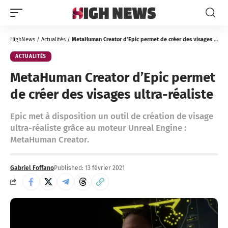
HighNews
/
Actualités
/
MetaHuman Creator d’Epic permet de créer des visages ultra-réaliste
ACTUALITÉS
MetaHuman Creator d’Epic permet
de créer des visages ultra-réaliste
Epic met à disposition un outil de création de visage
ultra-réaliste grâce au moteur Unreal Engine :
MetaHuman Creator.
Gabriel Foffano
Published: 13 février 2021