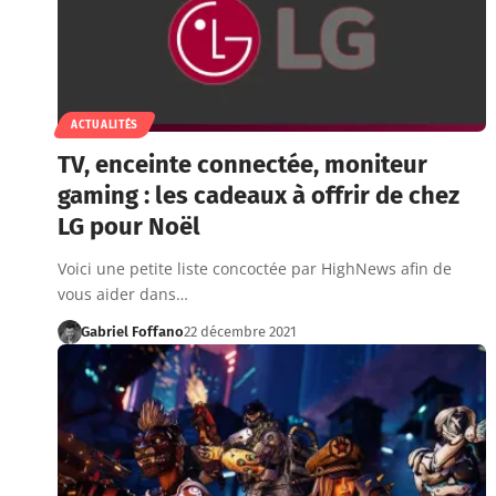
ACTUALITÉS
TV, enceinte connectée, moniteur
gaming : les cadeaux à offrir de chez
LG pour Noël
Voici une petite liste concoctée par HighNews afin de
vous aider dans…
Gabriel Foffano
22 décembre 2021