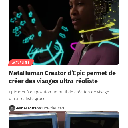
ACTUALITÉS
MetaHuman Creator d’Epic permet de
créer des visages ultra-réaliste
Epic met à disposition un outil de création de visage
ultra-réaliste grâce…
Gabriel Foffano
13 février 2021