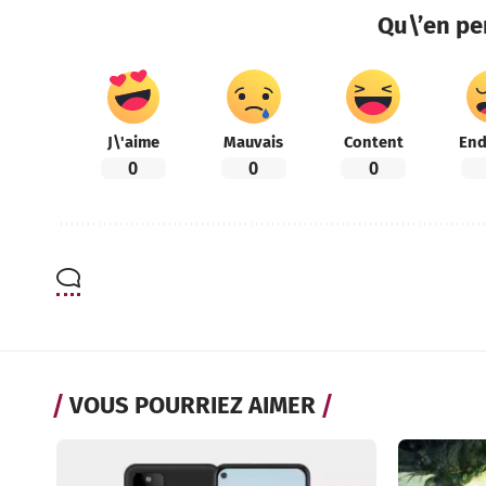
Qu\’en pe
J\'aime
Mauvais
Content
End
0
0
0
VOUS POURRIEZ AIMER