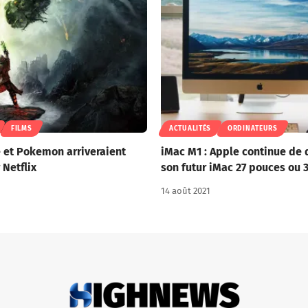
FILMS
ACTUALITÉS
ORDINATEURS
 et Pokemon arriveraient
iMac M1 : Apple continue de
 Netflix
son futur iMac 27 pouces ou 
14 août 2021