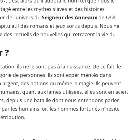
007, c’est alors qu’il adopta le nom tel que nous le
tagé entre les mythes slaves et des histoires
er de l’univers du
Seigneur des Anneaux
de
J.R.R.
pitulatif des romans et jeux sortis depuis. Nous ne
ste des recueils de nouvelles qui retracent la vie du
r ?
on, ils ne le sont pas à la naissance. De ce fait, le
gorie de personnes. Ils sont expérimentés dans
n argent, des potions ou même la magie. Ils peuvent
humains, quant aux lames utilisées, elles sont en acier.
s, depuis une bataille dont nous entendons parler
s par les humains, or, les hommes fortunés n’hésite
étribution.