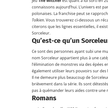
jeu
The Witcher
est quant à lui sorti en 2
connaissons aujourd’hui. L’univers est par
polonaises. La franchise peut se rapproch
Tolkien
. Vous trouverez ci-dessous un réca
citerons que les lignes essentielles, il exi
Sorceleur.
Qu’est-ce qu’un Sorceleu
Ce sont des personnes ayant subi une mutati
nom Sorceleur appartient plus à une caté
l’élimination de monstres via des épées e
également utiliser leurs pouvoirs sur des 
Il ne demeure plus beaucoup de Sorceleur
brièvement dans la série. Ils sont détesté
pas à quémander leurs aides contre une r
Romans