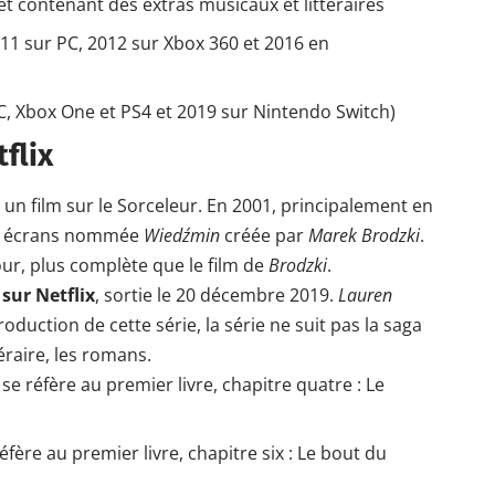
et contenant des extras musicaux et littéraires
11 sur PC, 2012 sur Xbox 360 et 2016 en
C
, Xbox One et PS4 et 2019 sur Nintendo Switch)
flix
é un film sur le Sorceleur. En 2001, principalement en
les écrans nommée
Wiedźmin
créée par
Marek Brodzki
.
our, plus complète que le film de
Brodzki
.
sur Netflix
, sortie le 20 décembre 2019.
Lauren
roduction de cette série, la série ne suit pas la saga
téraire, les romans.
 se réfère au premier livre, chapitre quatre : Le
fère au premier livre, chapitre six : Le bout du