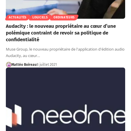
ACTUALITÉS
LOGICIELS
ORDINATEURS
Audacity : le nouveau propriétaire au cœur d’une
polémique contraint de revoir sa politique de
confidentialité
Muse Group, le nouveau propriétaire de l'application d'édition audio
Audacity, au cœur…
Mattéo Boireau
8 juillet 2021