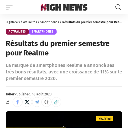
HighNews
/
Actualités
/
Smartphones
/
Résultats du premier semestre pour Realme
ACTUALITÉS
SMARTPHONES
Résultats du premier semestre
pour Realme
La marque de smartphones Realme a annoncé ses
très bons résultats, avec une croissance de 11% sur le
premier semestre 2020.
Taher
Published: 18 août 2020