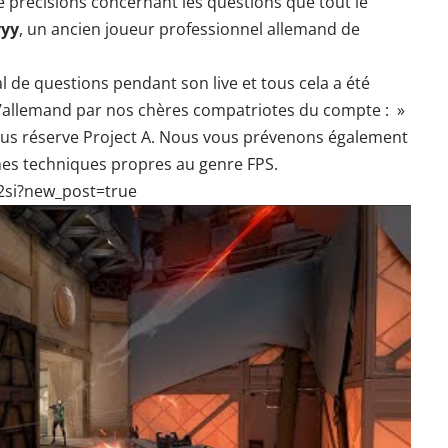
 précisions concernant les questions que tout le
yy
, un ancien joueur professionnel allemand de
l de questions pendant son live et tous cela a été
 l’allemand par nos chères compatriotes du compte : »
ous réserve Project A. Nous vous prévenons également
mes techniques propres au genre FPS.
2si?new_post=true