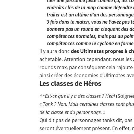
tuer une personne juste comme ça, les c
endroits clés de la map comme défendre 
trailer est un ultime d’un des personnages
3 fois dans le match, vous ne l’avez pas 
donnera pas un round en claquant des doig
compétences normales, mais pas au point
compétences comme le cyclone en forme 
Il y aura donc
des Ultimates propres à c
achetable. Attention cependant, nous les a
rounds max, par conséquent cela rajoute 
ainsi créer des économies d’Ultimates av
Les classes de Héros
**Est-ce que il y a des classes ? Heal
(Soigne
« Tank ? Non. Mais certaines classe
s
sont plus
de la classe et du personnage. »
Qui dit pas de personnages tanks dit, pas 
seront éventuellement présent. En effet, 