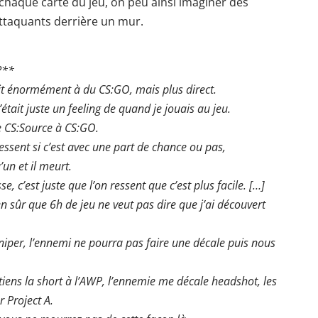
 chaque carte du jeu, on peu ainsi imaginer des
attaquants derrière un mur.
?**
ait énormément à du CS:GO, mais plus direct.
était juste un feeling de quand je jouais au jeu.
e CS:Source à CS:GO.
ssent si c’est avec une part de chance ou pas,
’un et il meurt.
e, c’est juste que l’on ressent que c’est plus facile. […]
ien sûr que 6h de jeu ne veut pas dire que j’ai découvert
sniper, l’ennemi ne pourra pas faire une décale puis nous
tiens la short à l’AWP, l’ennemie me décale headshot, les
 Project A.