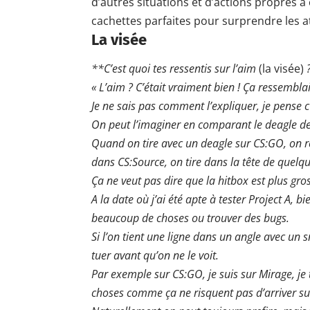
d’autres situations et d’actions propres à
cachettes parfaites pour surprendre les 
La visée
**C’est quoi tes ressentis sur l’aim
(la visée)
« L’aim ? C’était vraiment bien ! Ça ressembl
Je ne sais pas comment l’expliquer, je pense c’
On peut l’imaginer en comparant le deagle d
Quand on tire avec un deagle sur CS:GO, on re
dans CS:Source, on tire dans la tête de quelqu
Ça ne veut pas dire que la hitbox est plus gross
A la date où j’ai été apte à tester Project A, b
beaucoup de choses ou trouver des bugs.
Si l’on tient une ligne dans un angle avec un 
tuer avant qu’on ne le voit.
Par exemple sur CS:GO, je suis sur Mirage, je 
choses comme ça ne risquent pas d’arriver sur