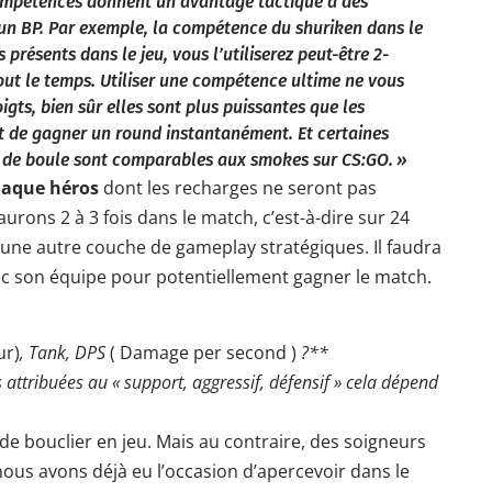
ompétences donnent un avantage tactique à des
un BP. Par exemple, la compétence du shuriken dans le
 présents dans le jeu, vous l’utiliserez peut-être 2-
tout le temps. Utiliser une compétence ultime ne vous
ts, bien sûr elles sont plus puissantes que les
 de gagner un round instantanément. Et certaines
de boule sont comparables aux smokes sur CS:GO. »
haque héros
dont les recharges ne seront pas
urons 2 à 3 fois dans le match, c’est-à-dire sur 24
une autre couche de gameplay stratégiques. Il faudra
ec son équipe pour potentiellement gagner le match.
ur)
, Tank, DPS
( Damage per second )
?**
 attribuées au « support, aggressif, défensif » cela dépend
de bouclier en jeu. Mais au contraire, des soigneurs
nous avons déjà eu l’occasion d’apercevoir dans le