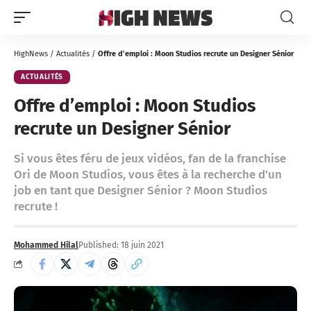
HighNews
/
Actualités
/
Offre d’emploi : Moon Studios recrute un Designer Sénior
ACTUALITÉS
Offre d’emploi : Moon Studios
recrute un Designer Sénior
Si vous êtes féru de jeux vidéos, fan de la franchise
Ori de Moon Studios, vous êtes à la recherche d'un
job en tant que Designer Sénior ? Moon Studios
recrute !
Mohammed Hilal
Published: 18 juin 2021