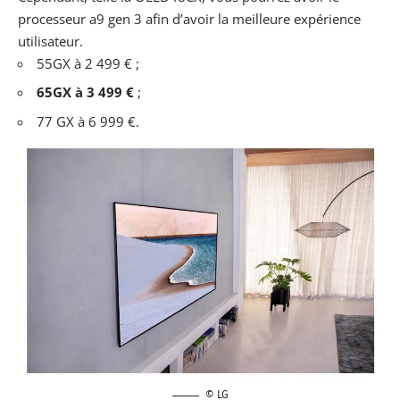
processeur a9 gen 3 afin d’avoir la meilleure expérience
utilisateur.
55GX à 2 499 € ;
65GX à 3 499 €
;
77 GX à 6 999 €.
© LG