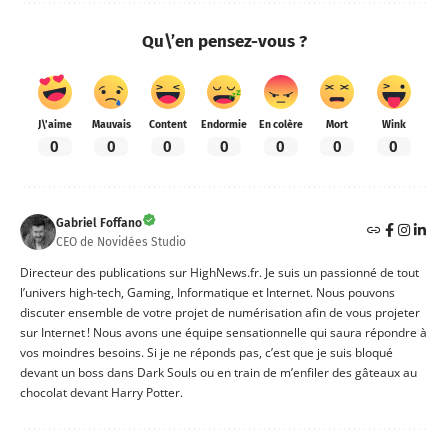
Qu\’en pensez-vous ?
J\'aime
Mauvais
Content
Endormie
En colère
Mort
Wink
0
0
0
0
0
0
0
Gabriel Foffano
CEO de Novidées Studio
Directeur des publications sur HighNews.fr. Je suis un passionné de tout
l’univers high-tech, Gaming, Informatique et Internet. Nous pouvons
discuter ensemble de votre projet de numérisation afin de vous projeter
sur Internet ! Nous avons une équipe sensationnelle qui saura répondre à
vos moindres besoins. Si je ne réponds pas, c’est que je suis bloqué
devant un boss dans Dark Souls ou en train de m’enfiler des gâteaux au
chocolat devant Harry Potter.