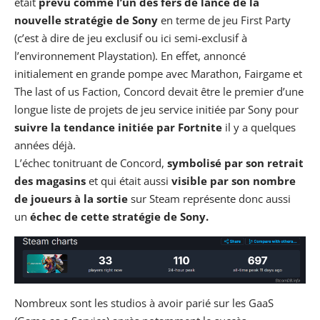
était
prévu comme l’un des fers de lance de la
nouvelle stratégie de Sony
en terme de jeu First Party
(c’est à dire de jeu exclusif ou ici semi-exclusif à
l’environnement Playstation). En effet, annoncé
initialement en grande pompe avec
Marathon
,
Fairgame
et
The last of us Faction, Concord devait être le premier d’une
longue liste de projets de jeu service initiée par Sony pour
suivre la tendance initiée par Fortnite
il y a quelques
années déjà.
L’échec tonitruant de Concord,
symbolisé par son retrait
des magasins
et qui était aussi
visible par son nombre
de joueurs à la sortie
sur Steam représente donc aussi
un
échec de cette stratégie de Sony.
Nombreux sont les studios à avoir parié sur les GaaS