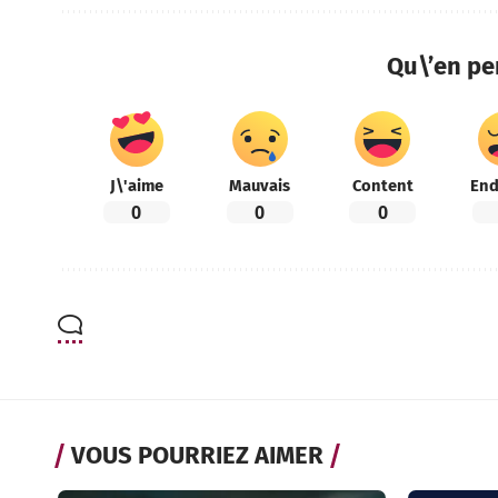
Qu\’en pe
J\'aime
Mauvais
Content
End
0
0
0
VOUS POURRIEZ AIMER