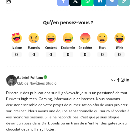
Qu\’en pensez-vous ?
J\'aime
Mauvais
Content
Endormie
En colère
Mort
Wink
0
0
0
0
0
0
0
Gabriel Foffano
CEO de Novidées Studio
Directeur des publications sur HighNews.fr. Je suis un passionné de tout
l’univers high-tech, Gaming, Informatique et Internet. Nous pouvons
discuter ensemble de votre projet de numérisation afin de vous projeter
sur Internet ! Nous avons une équipe sensationnelle qui saura répondre à
vos moindres besoins. Si je ne réponds pas, c’est que je suis bloqué
devant un boss dans Dark Souls ou en train de m’enfiler des gâteaux au
chocolat devant Harry Potter.