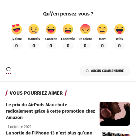
Qu\’en pensez-vous ?
J\'aime
Mauvais
Content
Endormie
En colère
Mort
Wink
0
0
0
0
0
0
0
AUCUN COMMENTAIRE
VOUS POURRIEZ AIMER
Le prix du AirPods Max chute
radicalement grâce à cette promotion chez
Amazon
11 octobre 2021
La sortie de l’iPhone 13 n’est plus qu’une