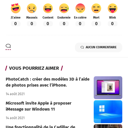
J\'aime
Mauvais
Content
Endormie
En colère
Mort
Wink
0
0
0
0
0
0
0
AUCUN COMMENTAIRE
VOUS POURRIEZ AIMER
PhotoCatch : créer des modèles 3D à l’aide
de photos prises avec l’iPhone.
14 août 2021
Microsoft invite Apple à proposer
iMessage sur Windows 11
14 août 2021
Une fonctionnalité de la Cadillac de