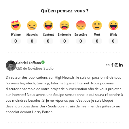
Qu\’en pensez-vous ?
J\'aime
Mauvais
Content
Endormie
En colère
Mort
Wink
0
0
0
0
0
0
0
Gabriel Foffano
CEO de Novidées Studio
Directeur des publications sur HighNews.fr. Je suis un passionné de tout
l’univers high-tech, Gaming, Informatique et Internet. Nous pouvons
discuter ensemble de votre projet de numérisation afin de vous projeter
sur Internet ! Nous avons une équipe sensationnelle qui saura répondre à
vos moindres besoins. Si je ne réponds pas, c’est que je suis bloqué
devant un boss dans Dark Souls ou en train de m’enfiler des gâteaux au
chocolat devant Harry Potter.