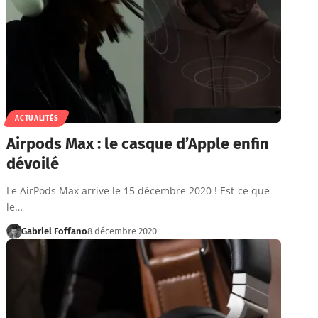
ACTUALITÉS
Airpods Max : le casque d’Apple enfin
dévoilé
Le AirPods Max arrive le 15 décembre 2020 ! Est-ce que
le…
Gabriel Foffano
8 décembre 2020