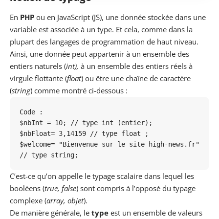
En
PHP
ou en JavaScript (JS), une donnée stockée dans une
variable est associée à un type. Et cela, comme dans la
plupart des langages de programmation de haut niveau.
Ainsi, une donnée peut appartenir à un ensemble des
entiers naturels (
int),
à un ensemble des entiers réels à
virgule flottante (
float
) ou être une chaîne de caractère
(
string
) comme montré ci-dessous :
Code :

$nbInt = 10; // type int (entier);

$nbFloat= 3,14159 // type float ;

$welcome= "Bienvenue sur le site high-news.fr" 
C’est-ce qu’on appelle le typage scalaire dans lequel les
booléens (
true, false
) sont compris à l’opposé du typage
complexe (
array, objet
).
De manière générale, le
type
est un ensemble de valeurs