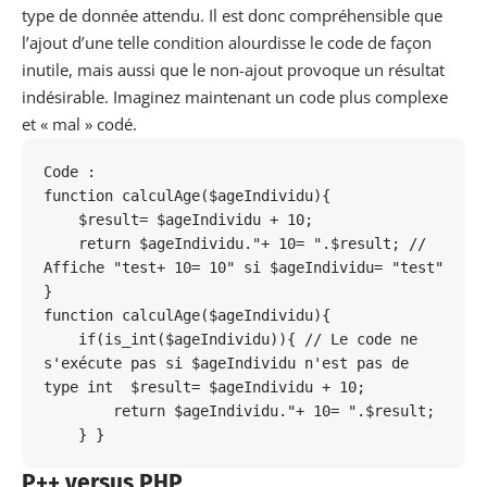
type de donnée attendu. Il est donc compréhensible que
l’ajout d’une telle condition alourdisse le code de façon
inutile, mais aussi que le non-ajout provoque un résultat
indésirable. Imaginez maintenant un code plus complexe
et « mal » codé.
Code :

function calculAge($ageIndividu){

    $result= $ageIndividu + 10;

    return $ageIndividu."+ 10= ".$result; // 
Affiche "test+ 10= 10" si $ageIndividu= "test"  
} 

function calculAge($ageIndividu){

    if(is_int($ageIndividu)){ // Le code ne 
s'exécute pas si $ageIndividu n'est pas de 
type int  $result= $ageIndividu + 10;

	return $ageIndividu."+ 10= ".$result; 

    } }
P++ versus PHP