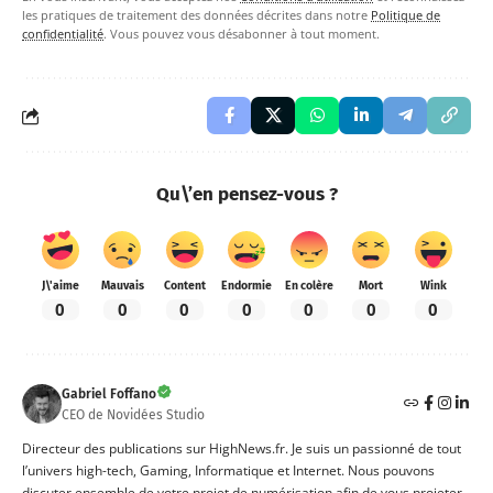
les pratiques de traitement des données décrites dans notre
Politique de
confidentialité
. Vous pouvez vous désabonner à tout moment.
Qu\’en pensez-vous ?
J\'aime
Mauvais
Content
Endormie
En colère
Mort
Wink
0
0
0
0
0
0
0
Gabriel Foffano
CEO de Novidées Studio
Directeur des publications sur HighNews.fr. Je suis un passionné de tout
l’univers high-tech, Gaming, Informatique et Internet. Nous pouvons
discuter ensemble de votre projet de numérisation afin de vous projeter