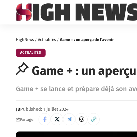
HighNews
/
Actualités
/
Game + : un aperçu de l’avenir
ACTUALITÉS
Game + : un aperçu 
Game + se lance et prépare déjà son ave
JB
Published: 1 juillet 2024
Partager