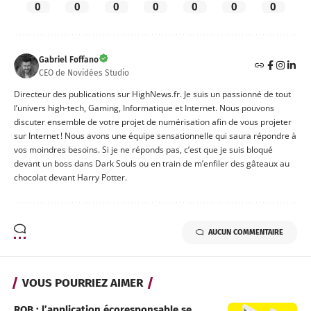
0
0
0
0
0
0
0
Gabriel Foffano
CEO de Novidées Studio
Directeur des publications sur HighNews.fr. Je suis un passionné de tout
l’univers high-tech, Gaming, Informatique et Internet. Nous pouvons
discuter ensemble de votre projet de numérisation afin de vous projeter
sur Internet ! Nous avons une équipe sensationnelle qui saura répondre à
vos moindres besoins. Si je ne réponds pas, c’est que je suis bloqué
devant un boss dans Dark Souls ou en train de m’enfiler des gâteaux au
chocolat devant Harry Potter.
AUCUN COMMENTAIRE
VOUS POURRIEZ AIMER
ROB : l’application écoresponsable se