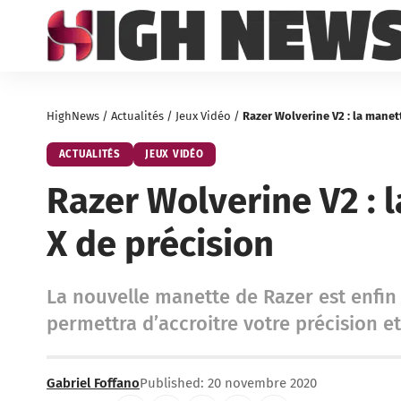
HighNews
/
Actualités
/
Jeux Vidéo
/
Razer Wolverine V2 : la manet
ACTUALITÉS
JEUX VIDÉO
Razer Wolverine V2 : 
X de précision
La nouvelle manette de Razer est enfin 
permettra d’accroitre votre précision e
Gabriel Foffano
Published: 20 novembre 2020