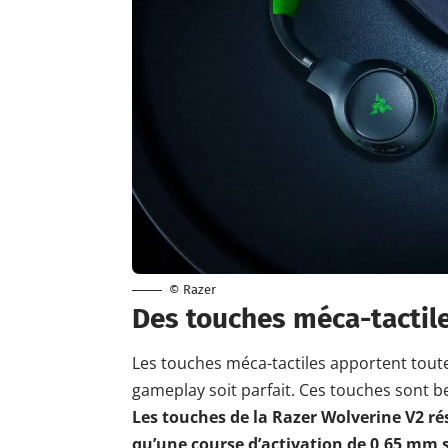
© Razer
Des touches méca-tactile
Les touches méca-tactiles apportent toute
gameplay soit parfait. Ces touches sont b
Les touches de la Razer Wolverine V2 rés
qu’une course d’activation de 0,65 mm s