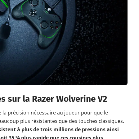
s sur la Razer Wolverine V2
 la précision nécessaire au joueur pour que le
eaucoup plus résistantes que des touches classiques.
istent à plus de trois-millions de pressions ainsi
oit 35 % plus rapide que ces cousines plus