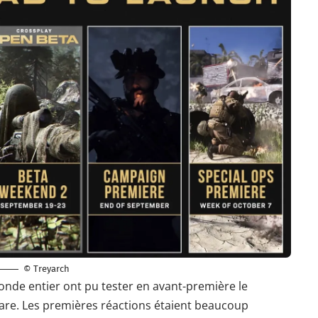
© Treyarch
onde entier ont pu tester en avant-première le
fare. Les premières réactions étaient beaucoup