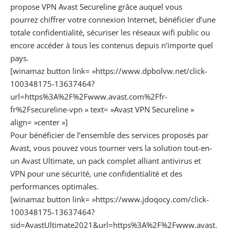
propose
VPN Avast Secureline
grâce auquel vous
pourrez chiffrer votre connexion Internet, bénéficier d’une
totale confidentialité, sécuriser les réseaux wifi public ou
encore accéder à tous les contenus depuis n’importe quel
pays.
[winamaz button link= »https://www.dpbolvw.net/click-
100348175-13637464?
url=https%3A%2F%2Fwww.avast.com%2Ffr-
fr%2Fsecureline-vpn » text= »Avast VPN Secureline »
align= »center »]
Pour bénéficier de l’ensemble des services proposés par
Avast, vous pouvez vous tourner vers la solution tout-en-
un
Avast Ultimate
, un pack complet alliant antivirus et
VPN pour une sécurité, une confidentialité et des
performances optimales.
[winamaz button link= »https://www.jdoqocy.com/click-
100348175-13637464?
sid=AvastUltimate2021&url=https%3A%2F%2Fwww.avast.