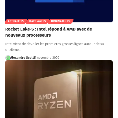
ACTUALITÉS
HARDWARES
ORDINATEURS
Rocket Lake-S : Intel répond à AMD avec de
nouveaux processeurs
Intel vient de dévoiler les premières grosses lignes autour de sa
onzième…
Alexandre Scotti
1 novembre 2020