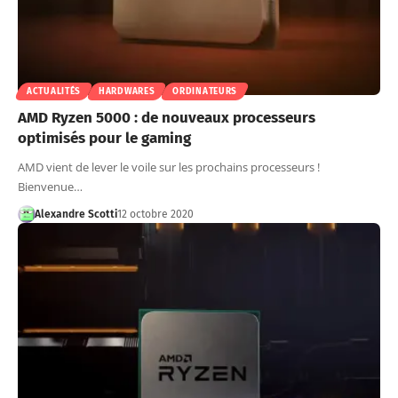
ACTUALITÉS
HARDWARES
ORDINATEURS
AMD Ryzen 5000 : de nouveaux processeurs
optimisés pour le gaming
AMD vient de lever le voile sur les prochains processeurs !
Bienvenue…
Alexandre Scotti
12 octobre 2020