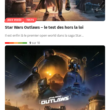
JEUX VIDÉO
TESTS
Star Wars Outlaws – le test des hors la loi
Il est enfin là le premier open world dans la saga Star…
9
sur 10