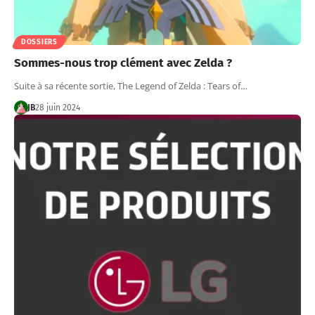
DOSSIERS
Sommes-nous trop clément avec Zelda ?
Suite à sa récente sortie, The Legend of Zelda : Tears of…
JB
28 juin 2024