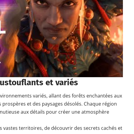
stouflants et variés
nvironnements variés, allant des forêts enchantées aux
és prospères et des paysages désolés. Chaque région
inutieuse aux détails pour créer une atmosphère
s vastes territoires, de découvrir des secrets cachés et